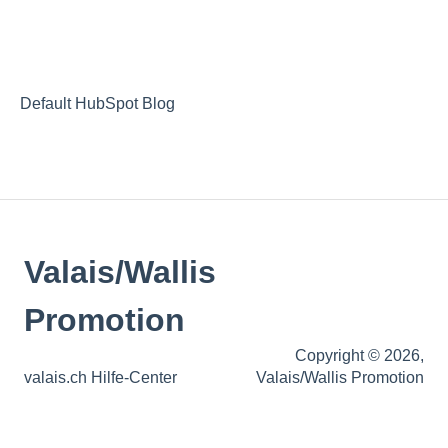
Wandern
Familien
Tickets
Velo/Bike
Aktivitäten
Aussergewöhnliche Unterkünfte
Schlittenhunde
Rollstuhlgängigkeit
Default HubSpot Blog
Genuss- Traditionsland
Events
Oenotourismus
Valais/Wallis
Spezielle Anlässe
Broschürenbestellung und Newsletter
Promotion
Copyright © 2026,
valais.ch Hilfe-Center
Valais/Wallis Promotion