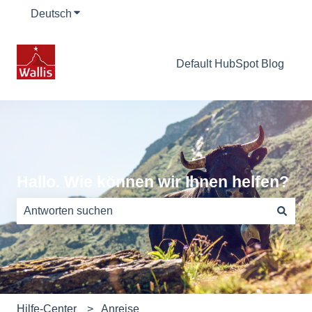
Deutsch
Untermenü für Übersetzungen anzeigen
Default HubSpot Blog
Hallo. Wie können wir Ihnen helfen?
Es gibt keine Vorschläge, da das Suchfeld leer ist.
Hilfe-Center
Anreise