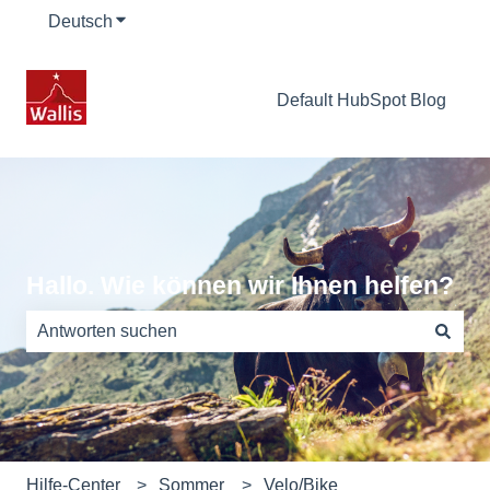
Deutsch
Untermenü für Übersetzungen anzeigen
Default HubSpot Blog
Hallo. Wie können wir Ihnen helfen?
Es gibt keine Vorschläge, da das Suchfeld leer ist.
Hilfe-Center
Sommer
Velo/Bike