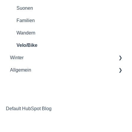
Suonen
Familien
Wandern
Velo/Bike
Winter
Allgemein
Skipässe
Familien
Tickets
Aktivitäten
Aussergewöhnliche Unterkünfte
Schlittenhunde
Rollstuhlgängigkeit
Default HubSpot Blog
Genuss- Traditionsland
Events